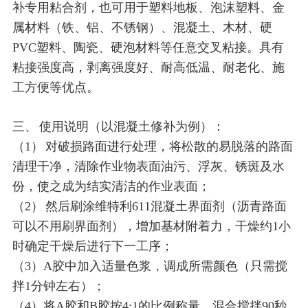
补专用粘合剂，也可用于塑料地板、泡沫塑料、金
属材料（铁、铝、不锈钢）、混凝土、木材、硬
PVC塑料、陶瓷、硬泡材料等任意交叉粘接。具有
粘接强度高，剥离强度好、耐高低温、耐老化、施
工方便等优点。
三、 使用说明（以混凝土修补为例）：
（1） 对破损路面进行处理，将松散的易脱落的路面
清理干净，清除作业物表面油污、浮灰、锈斑及水
份，使之成为结实清洁的作业表面；
（2） 然后刷涂维特利611混凝土界面剂（沥青路面
可以不用刷界面剂），增加基材附着力，干燥约1小
时确定干燥后进行下一工序；
（3）A胶中加入适量色浆，调成所需颜色（只需搅
拌1分钟左右）；
（4）将A胶和B胶按4:1的比例称量，混合搅拌90秒